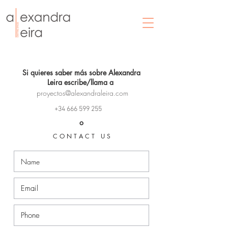
Si quieres saber más sobre Alexandra
Leira escribe/llama a
proyectos@alexandraleira.com
+34 666 599 255
o
C O N T A C T U S